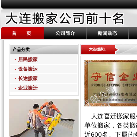
产品分类
大连搬家1
居民搬家
设备搬运
长途搬家
企业搬迁
大连喜迁搬家服务
单位搬家，各类搬
近600名。下属